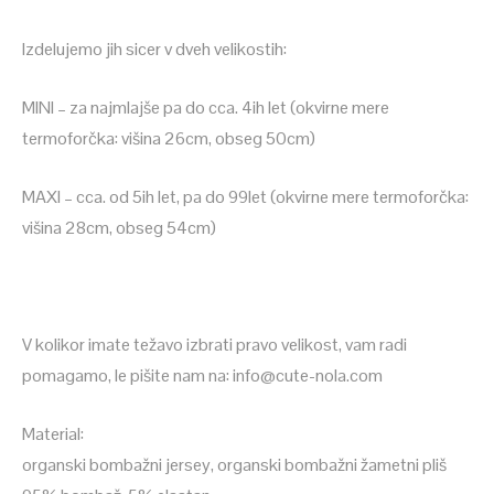
Izdelujemo jih sicer v dveh velikostih:
MINI – za najmlajše pa do cca. 4ih let (okvirne mere
termoforčka: višina 26cm, obseg 50cm)
MAXI – cca. od 5ih let, pa do 99let (okvirne mere termoforčka:
višina 28cm, obseg 54cm)
V kolikor imate težavo izbrati pravo velikost, vam radi
pomagamo, le pišite nam na: info@cute-nola.com
Material:
organski bombažni jersey, organski bombažni žametni pliš