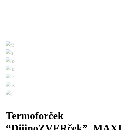
Termoforček
“DiiinoZVERček”, MAXI