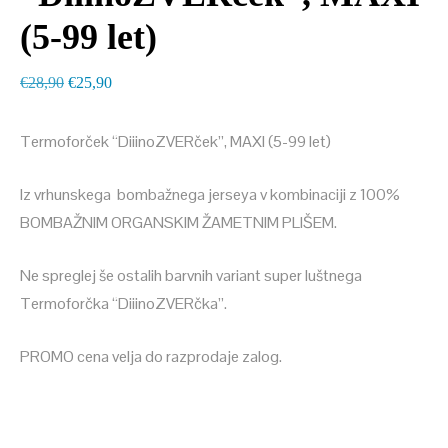
(5-99 let)
Izvirna
Trenutna
€
28,90
€
25,90
cena
cena
je
je:
Termoforček “DiiinoZVERček”, MAXI (5-99 let)
bila:
€25,90.
Iz vrhunskega bombažnega jerseya v kombinaciji z 100%
€28,90.
BOMBAŽNIM ORGANSKIM ŽAMETNIM PLIŠEM.
Ne spreglej še ostalih barvnih variant super luštnega
Termoforčka “DiiinoZVERčka”.
PROMO cena velja do razprodaje zalog.