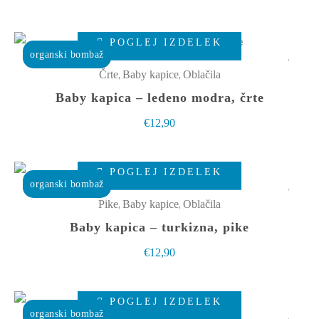
Možnosti
lahko
Ta
izberete
POGLEJ IZDELEK
izdelek
organski bombaž
na
ima
,
,
Črte
Baby kapice
Oblačila
strani
več
Baby kapica – ledeno modra, črte
izdelka
različic.
€
12,90
Možnosti
lahko
Ta
izberete
POGLEJ IZDELEK
izdelek
organski bombaž
na
ima
,
,
Pike
Baby kapice
Oblačila
strani
več
Baby kapica – turkizna, pike
izdelka
različic.
€
12,90
Možnosti
lahko
Ta
izberete
POGLEJ IZDELEK
izdelek
organski bombaž