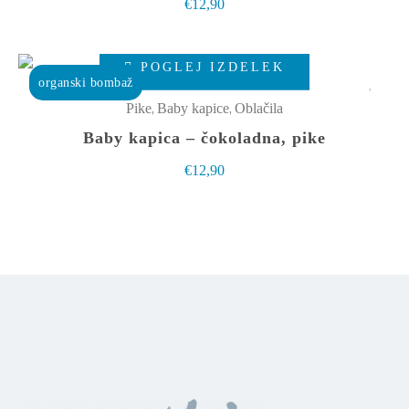
€
12,90
Možnosti
lahko
Ta
izberete
POGLEJ IZDELEK
izdelek
organski bombaž
na
ima
,
,
Pike
Baby kapice
Oblačila
strani
več
Baby kapica – čokoladna, pike
izdelka
različic.
€
12,90
Možnosti
lahko
izberete
na
strani
izdelka