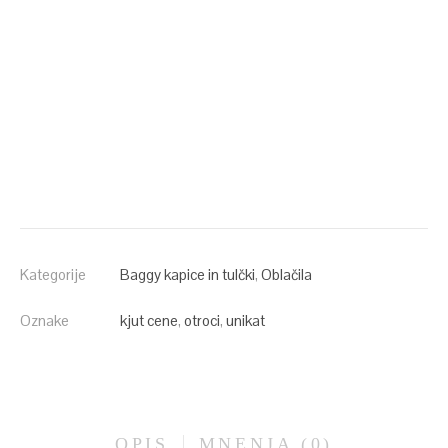
Kategorije
Baggy kapice in tulčki
,
Oblačila
Oznake
kjut cene
,
otroci
,
unikat
OPIS
MNENJA (0)