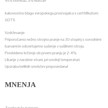
95% bombaž, 5% elastan
kakovostno blago evropskega proizvajalca s certtifikatom
GOTS
Vzdrževanje:
Priporočamo nežno strojno pranje na 30 stopinj s sorodnimi
barvami in odsvetujemo sušenje v sušilnem stroju.
Predvideno krčenje ob prvem pranju je 2-4%.
Likanje z narobne strani, pri srednji temperaturi.
Uporaba belilnih sredstev prepovedana!
MNENJA
Zaenkrat še ni mnenj.