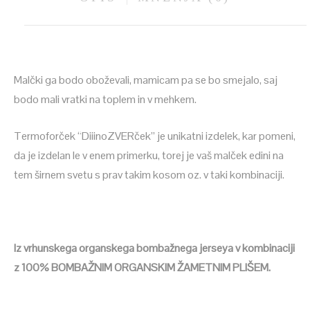
Malčki ga bodo oboževali, mamicam pa se bo smejalo, saj
bodo mali vratki na toplem in v mehkem.
Termoforček “DiiinoZVERček” je unikatni izdelek, kar pomeni,
da je izdelan le v enem primerku, torej je vaš malček edini na
tem širnem svetu s prav takim kosom oz. v taki kombinaciji.
Iz vrhunskega organskega bombažnega jerseya v kombinaciji
z 100% BOMBAŽNIM ORGANSKIM ŽAMETNIM PLIŠEM.