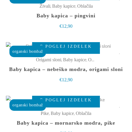
na
ima
,
,
Živali
Baby kapice
Oblačila
strani
več
Baby kapica – pingvini
izdelka
različic.
€
12,90
Možnosti
lahko
Ta
izberete
POGLEJ IZDELEK
izdelek
organski bombaž
na
ima
,
,
Origami sloni
Baby kapice
Oblačila
strani
več
Baby kapica – nebeško modra, origami sloni
izdelka
različic.
€
12,90
Možnosti
lahko
Ta
izberete
POGLEJ IZDELEK
izdelek
organski bombaž
na
ima
,
,
Pike
Baby kapice
Oblačila
strani
več
Baby kapica – mornarsko modra, pike
izdelka
različic.