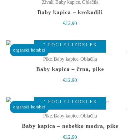
ima
,
,
Živali
Baby kapice
Oblačila
strani
več
Baby kapica – krokodili
izdelka
različic.
€
12,90
Možnosti
lahko
Ta
izberete
POGLEJ IZDELEK
izdelek
organski bombaž
na
ima
,
,
Pike
Baby kapice
Oblačila
strani
več
Baby kapica – črna, pike
izdelka
različic.
€
12,90
Možnosti
lahko
Ta
izberete
POGLEJ IZDELEK
izdelek
organski bombaž
na
ima
,
,
Pike
Baby kapice
Oblačila
strani
več
Baby kapica – nebeško modra, pike
izdelka
različic.
€
12,90