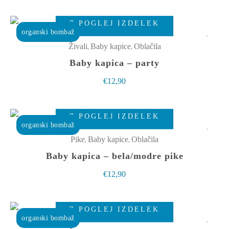
lahko
Ta
izberete
POGLEJ IZDELEK
izdelek
organski bombaž
na
ima
,
,
Živali
Baby kapice
Oblačila
strani
več
Baby kapica – party
izdelka
različic.
€
12,90
Možnosti
lahko
Ta
izberete
POGLEJ IZDELEK
izdelek
organski bombaž
na
ima
,
,
Pike
Baby kapice
Oblačila
strani
več
Baby kapica – bela/modre pike
izdelka
različic.
€
12,90
Možnosti
lahko
Ta
izberete
POGLEJ IZDELEK
izdelek
organski bombaž
na