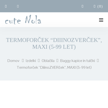
(
0
)
TERMOFORČEK “DIIINOZVERČEK”,
MAXI (5-99 LET)
Domov
Izdelki
Oblačila
Baggy kapice in tulčki
Termoforček “DiiinoZVERček”, MAXI (5-99 let)