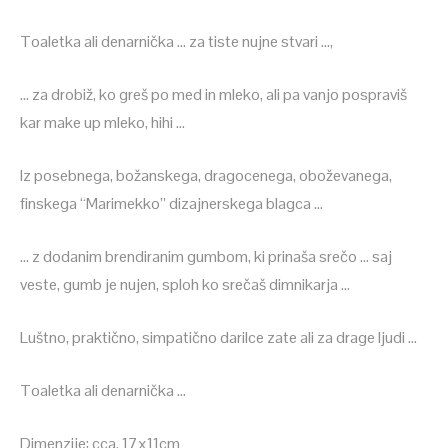
Toaletka ali denarnička … za tiste nujne stvari …,
… za drobiž, ko greš po med in mleko, ali pa vanjo pospraviš
kar make up mleko, hihi …
Iz posebnega, božanskega, dragocenega, oboževanega,
finskega “Marimekko” dizajnerskega blagca …
… z dodanim brendiranim gumbom, ki prinaša srečo … saj
veste, gumb je nujen, sploh ko srečaš dimnikarja …
Luštno, praktično, simpatično darilce zate ali za drage ljudi …
Toaletka ali denarnička …
Dimenzije: cca. 17x11cm