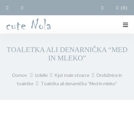
(
0
)
TOALETKA ALI DENARNIČKA “MED
IN MLEKO”
Domov
Izdelki
Kjut male stvarce
Drobižnice in
toaletke
Toaletka ali denarnička “Med in mleko”