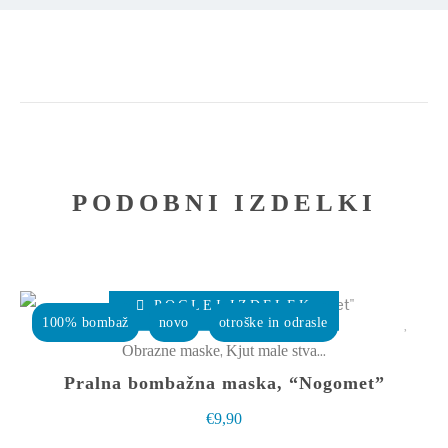
PODOBNI IZDELKI
Ta
POGLEJ IZDELEK
izdelek
100% bombaž
novo
otroške in odrasle
ima
,
Obrazne maske
Kjut male stvarce
več
Pralna bombažna maska, “Nogomet”
različic.
€
9,90
Možnosti