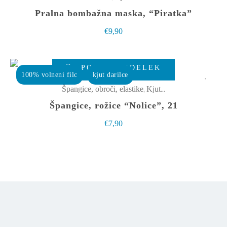
več
Pralna bombažna maska, “Piratka”
različic.
€
9,90
Možnosti
lahko
izberete
POGLEJ IZDELEK
100% volneni filc
kjut darilce
na
,
Špangice, obroči, elastike
Kjut male stvarce
strani
Špangice, rožice “Nolice”, 21
izdelka
€
7,90