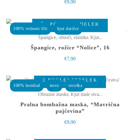
€
9,90
lahko
izberete
POGLEJ IZDELEK
na
100% volneni filc
kjut darilce
strani
,
Špangice, obroči, elastike
Kjut male stvarce
izdelka
Špangice, rožice “Nolice”, 16
€
7,90
Ta
POGLEJ IZDELEK
izdelek
100% bombaž
novo
otroška
ima
,
Obrazne maske
Kjut male stvarce
več
Pralna bombažna maska, “Mavrična
različic.
pajčevina”
Možnosti
€
9,90
lahko
izberete
Ta