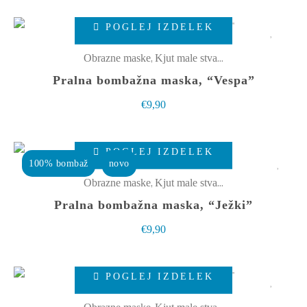
lahko
Ta
izberete
POGLEJ IZDELEK
izdelek
na
ima
,
Obrazne maske
Kjut male stvarce
strani
več
Pralna bombažna maska, “Vespa”
izdelka
različic.
€
9,90
Možnosti
lahko
Ta
izberete
POGLEJ IZDELEK
izdelek
100% bombaž
novo
na
ima
,
Obrazne maske
Kjut male stvarce
strani
več
Pralna bombažna maska, “Ježki”
izdelka
različic.
€
9,90
Možnosti
lahko
Ta
izberete
POGLEJ IZDELEK
izdelek
na
ima