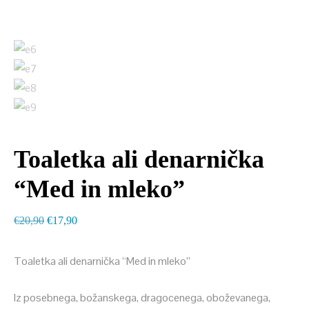
Toaletka ali denarnička
“Med in mleko”
Izvirna
Trenutna
€
20,90
€
17,90
cena
cena
je
je:
Toaletka ali denarnička “Med in mleko”
bila:
€17,90.
Iz posebnega, božanskega, dragocenega, oboževanega,
€20,90.