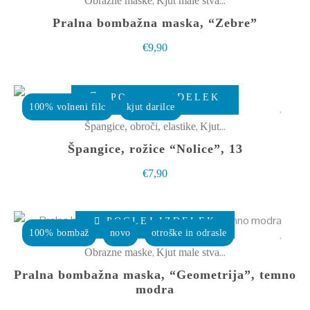
,
Obrazne maske
Kjut male stvarce
strani
več
Pralna bombažna maska, “Zebre”
izdelka
različic.
€
9,90
Možnosti
lahko
izberete
POGLEJ IZDELEK
100% volneni filc
kjut darilce
na
,
Špangice, obroči, elastike
Kjut male stvarce
strani
Špangice, rožice “Nolice”, 13
izdelka
€
7,90
Ta
POGLEJ IZDELEK
izdelek
100% bombaž
novo
otroške in odrasle
ima
,
Obrazne maske
Kjut male stvarce
več
Pralna bombažna maska, “Geometrija”, temno
različic.
modra
Možnosti