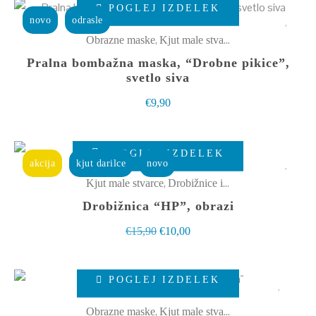
POGLEJ IZDELEK
na
izdelek
novo
odrasle
strani
ima
,
Obrazne maske
Kjut male stvarce
izdelka
več
Pralna bombažna maska, “Drobne pikice”,
različic.
svetlo siva
Možnosti
€
9,90
lahko
izberete
POGLEJ IZDELEK
na
akcija
kjut darilce
novo
strani
,
Kjut male stvarce
Drobižnice in toaletke
izdelka
Drobižnica “HP”, obrazi
Izvirna
Trenutna
€
15,90
€
10,00
cena
cena
Ta
je
je:
POGLEJ IZDELEK
izdelek
bila:
€10,00.
ima
€15,90.
,
Obrazne maske
Kjut male stvarce