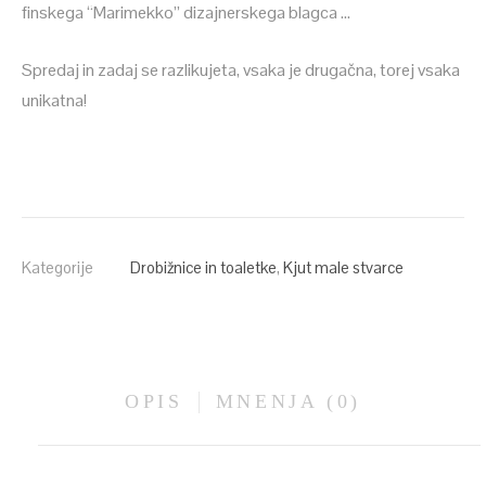
finskega “Marimekko” dizajnerskega blagca …
Spredaj in zadaj se razlikujeta, vsaka je drugačna, torej vsaka
unikatna!
Kategorije
Drobižnice in toaletke
,
Kjut male stvarce
OPIS
MNENJA (0)