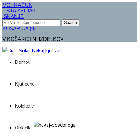
MOJ RAČUN
LISTA ŽELJA
0
ISKANJE
Search
KOŠARICA
(
0
)
V KOŠARICI NI IZDELKOV.
Domov
Kjut cene
Kolekcije
Oblačila
Poglej