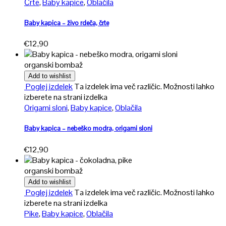
Črte
,
Baby kapice
,
Oblačila
Baby kapica – živo rdeča, črte
€
12,90
organski bombaž
Add to wishlist
Poglej izdelek
Ta izdelek ima več različic. Možnosti lahko
izberete na strani izdelka
Origami sloni
,
Baby kapice
,
Oblačila
Baby kapica – nebeško modra, origami sloni
€
12,90
organski bombaž
Add to wishlist
Poglej izdelek
Ta izdelek ima več različic. Možnosti lahko
izberete na strani izdelka
Pike
,
Baby kapice
,
Oblačila