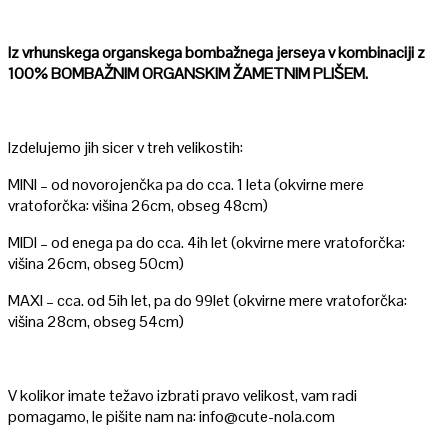
Iz vrhunskega organskega bombažnega jerseya v kombinaciji z
100% BOMBAŽNIM ORGANSKIM ŽAMETNIM PLIŠEM.
Izdelujemo jih sicer v treh velikostih:
MINI – od novorojenčka pa do cca. 1 leta (okvirne mere
vratoforčka: višina 26cm, obseg 48cm)
MIDI – od enega pa do cca. 4ih let (okvirne mere vratoforčka:
višina 26cm, obseg 50cm)
MAXI – cca. od 5ih let, pa do 99let (okvirne mere vratoforčka:
višina 28cm, obseg 54cm)
V kolikor imate težavo izbrati pravo velikost, vam radi
pomagamo, le pišite nam na: info@cute-nola.com