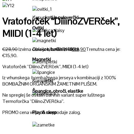
Poglej
Poglej
Kapuckoti in puloverčki
Vratoforček “DiiinoZVERček”,
Ovitki
MIIDI (1-4 let)
Poglej
Poglej
€
28,90
Izvirna cena je bila: €28,90.
€
15,90
Trenutna cena je:
Oblekce, tunike in kiklce
€15,90.
Magnetki
Vratoforček “DiiinoZVERček”, MIIDI (1-4 let)
Poglej
Iz vrhunskega bombažnega jerseya v kombinaciji z 100%
Poglej
Kompletki
BOMBAŽNIM ORGANSKIM ŽAMETNIM PLIŠEM.
Špangice, obroči, elastike
Ne spreglej še ostalih barvnih variant super luštnega
Poglej
Termoforčka “DiiinoZVERčka”.
PROMO cena velja do razprodaje zalog.
Play & sleep
Poglej