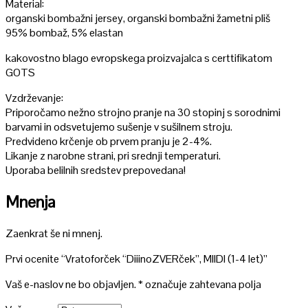
Material:
organski bombažni jersey, organski bombažni žametni pliš
95% bombaž, 5% elastan
kakovostno blago evropskega proizvajalca s certtifikatom
GOTS
Vzdrževanje:
Priporočamo nežno strojno pranje na 30 stopinj s sorodnimi
barvami in odsvetujemo sušenje v sušilnem stroju.
Predvideno krčenje ob prvem pranju je 2-4%.
Likanje z narobne strani, pri srednji temperaturi.
Uporaba belilnih sredstev prepovedana!
Mnenja
Zaenkrat še ni mnenj.
Prvi ocenite “Vratoforček “DiiinoZVERček”, MIIDI (1-4 let)”
Vaš e-naslov ne bo objavljen.
*
označuje zahtevana polja