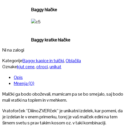
Baggy hlačke
Poglej
Baggy kratke hlačke
Ni na zalogi
Kategorije
Baggy kapice in tulčki
,
Oblačila
Oznake
kjut cene
,
otroci
,
unikat
Opis
Mnenja (0)
Malčki ga bodo oboževali, mamicam pa se bo smejalo, saj bodo
mali vratki na toplem in v mehkem.
Vratoforček “DiiinoZVERček” je unikatni izdelek, kar pomeni, da
je izdelan le v enem primerku, torej je vaš malček edini na tem
širnem svetu s prav takim kosom oz. v taki kombinaciji.