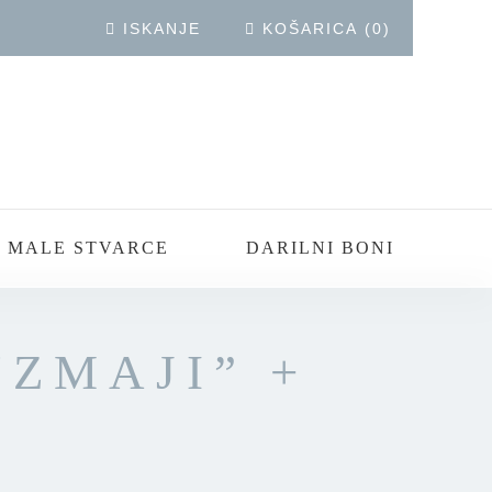
ISKANJE
KOŠARICA
(
0
)
 MALE STVARCE
DARILNI BONI
ZMAJI” +