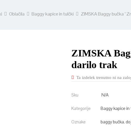
ki
Oblačila
Baggy kapice in tulčki
ZIMSKA Baggy bučka “Zmaj
ZIMSKA Bagg
darilo trak
Ta izdelek trenutno ni na zalog
Sku
N/A
Kategorije
Baggy kapice in 
Oznake
baggy bučka
,
do