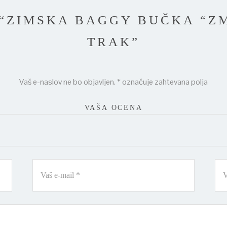
 “ZIMSKA BAGGY BUČKA “ZM
TRAK”
Vaš e-naslov ne bo objavljen.
*
označuje zahtevana polja
VAŠA OCENA