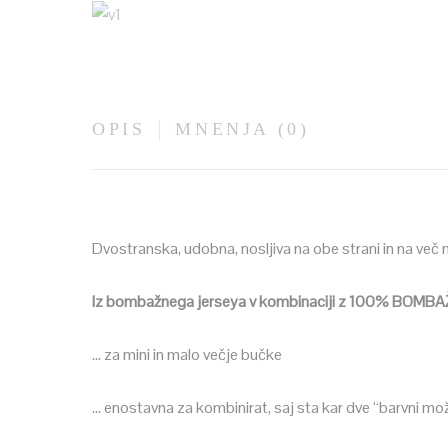
OPIS
MNENJA (0)
Dvostranska, udobna, nosljiva na obe strani in na več n
Iz bombažnega jerseya v kombinaciji z 100% BOM
… za mini in malo večje bučke
… enostavna za kombinirat, saj sta kar dve “barvni mož