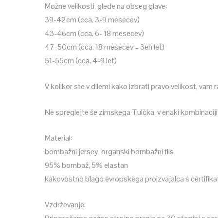
Možne velikosti, glede na obseg glave:
39-42cm (cca. 3-9 mesecev)
43-46cm (cca. 6- 18 mesecev)
47-50cm (cca. 18 mesecev – 3eh let)
51-55cm (cca. 4-9 let)
V kolikor ste v dilemi kako izbrati pravo velikost, vam
Ne spreglejte še zimskega Tulčka, v enaki kombinaciji
Material:
bombažni jersey, organski bombažni flis
95% bombaž, 5% elastan
kakovostno blago evropskega proizvajalca s certifik
Vzdrževanje: