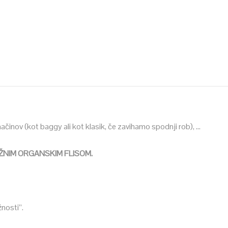
ačinov (kot baggy ali kot klasik, če zavihamo spodnji rob), …
BAŽNIM ORGANSKIM FLISOM.
nosti”.