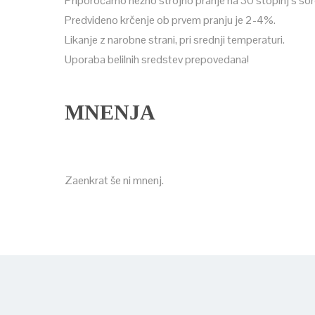
Priporočamo nežno strojno pranje na 30 stopinj s sor
Predvideno krčenje ob prvem pranju je 2-4%.
Likanje z narobne strani, pri srednji temperaturi.
Uporaba belilnih sredstev prepovedana!
MNENJA
Zaenkrat še ni mnenj.