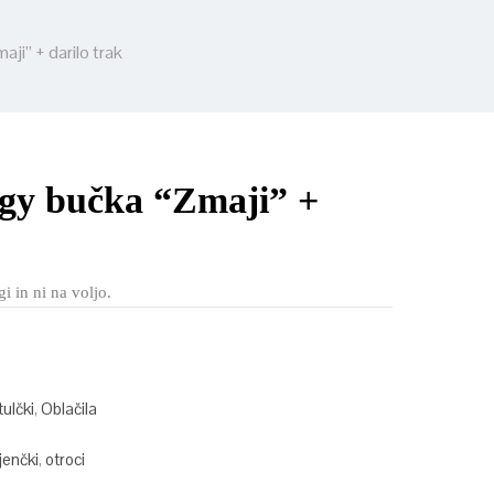
i” + darilo trak
y bučka “Zmaji” +
i in ni na voljo.
tulčki
,
Oblačila
jenčki
,
otroci