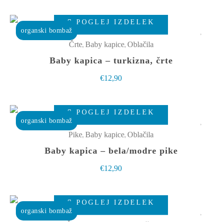
lahko
Ta
izberete
POGLEJ IZDELEK
izdelek
organski bombaž
na
ima
,
,
Črte
Baby kapice
Oblačila
strani
več
Baby kapica – turkizna, črte
izdelka
različic.
€
12,90
Možnosti
lahko
Ta
izberete
POGLEJ IZDELEK
izdelek
organski bombaž
na
ima
,
,
Pike
Baby kapice
Oblačila
strani
več
Baby kapica – bela/modre pike
izdelka
različic.
€
12,90
Možnosti
lahko
Ta
izberete
POGLEJ IZDELEK
izdelek
organski bombaž
na