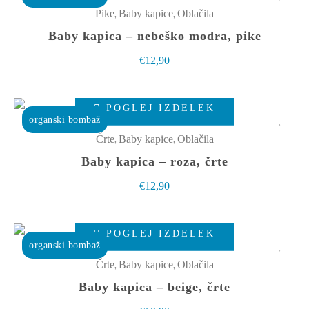
na
ima
,
,
Pike
Baby kapice
Oblačila
strani
več
Baby kapica – nebeško modra, pike
izdelka
različic.
€
12,90
Možnosti
lahko
Ta
izberete
POGLEJ IZDELEK
izdelek
organski bombaž
na
ima
,
,
Črte
Baby kapice
Oblačila
strani
več
Baby kapica – roza, črte
izdelka
različic.
€
12,90
Možnosti
lahko
Ta
izberete
POGLEJ IZDELEK
izdelek
organski bombaž
na
ima
,
,
Črte
Baby kapice
Oblačila
strani
več
Baby kapica – beige, črte
izdelka
različic.