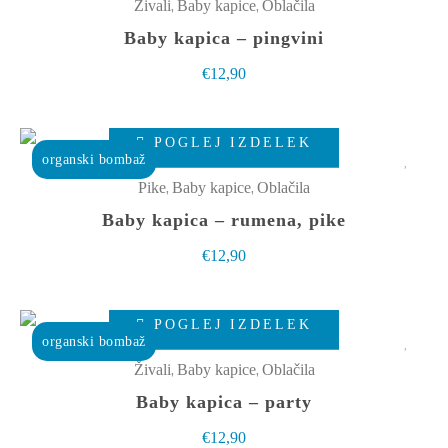
ima
,
,
Živali
Baby kapice
Oblačila
strani
več
Baby kapica – pingvini
izdelka
različic.
€
12,90
Možnosti
lahko
Ta
izberete
POGLEJ IZDELEK
izdelek
organski bombaž
na
ima
,
,
Pike
Baby kapice
Oblačila
strani
več
Baby kapica – rumena, pike
izdelka
različic.
€
12,90
Možnosti
lahko
Ta
izberete
POGLEJ IZDELEK
izdelek
organski bombaž
na
ima
,
,
Živali
Baby kapice
Oblačila
strani
več
Baby kapica – party
izdelka
različic.
€
12,90