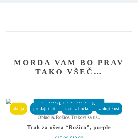
MORDA VAM BO PRAV
TAKO VŠEČ…
Ta
POGLEJ IZDELEK
izdelek
akcija
prodajni hit
raste z bučko
zadnji kosi
ima
,
,
Oblačila
Rožice
Trakovi za ušesa
več
Trak za ušesa “Rožica”, purple
različic.
Izvirna
Trenutna