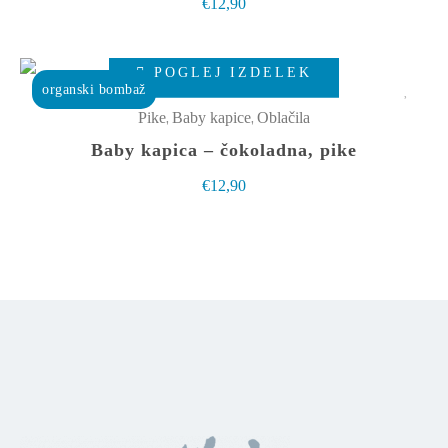
€
12,90
Možnosti
lahko
Ta
izberete
POGLEJ IZDELEK
izdelek
organski bombaž
na
ima
,
,
Pike
Baby kapice
Oblačila
strani
več
Baby kapica – čokoladna, pike
izdelka
različic.
€
12,90
Možnosti
lahko
izberete
na
strani
izdelka