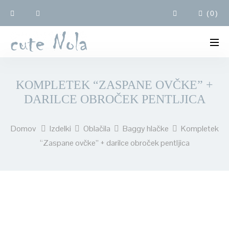
(
0
)
KOMPLETEK “ZASPANE OVČKE” +
DARILCE OBROČEK PENTLJICA
Domov
Izdelki
Oblačila
Baggy hlačke
Kompletek
“Zaspane ovčke” + darilce obroček pentljica