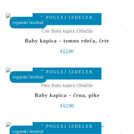
Možnosti
lahko
Ta
izberete
POGLEJ IZDELEK
izdelek
organski bombaž
na
ima
,
,
Črte
Baby kapice
Oblačila
strani
več
Baby kapica – temno rdeča, črte
izdelka
različic.
€
12,90
Možnosti
lahko
Ta
izberete
POGLEJ IZDELEK
izdelek
organski bombaž
na
ima
,
,
Pike
Baby kapice
Oblačila
strani
več
Baby kapica – črna, pike
izdelka
različic.
€
12,90
Možnosti
lahko
Ta
izberete
POGLEJ IZDELEK
izdelek
organski bombaž