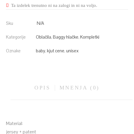
Ta izdelek trenutno ni na zalogi in ni na voljo.
Sku
N/A
Kategorije
Oblačila
,
Baggy hlačke
,
Kompletki
Oznake
baby
,
kjut cene
,
unisex
OPIS
MNENJA (0)
Material:
jersey + patent