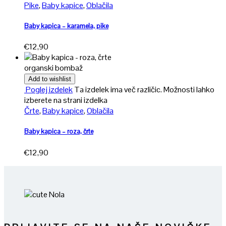
Pike
,
Baby kapice
,
Oblačila
Baby kapica – karamela, pike
€
12,90
organski bombaž
Add to wishlist
Poglej izdelek
Ta izdelek ima več različic. Možnosti lahko
izberete na strani izdelka
Črte
,
Baby kapice
,
Oblačila
Baby kapica – roza, črte
€
12,90