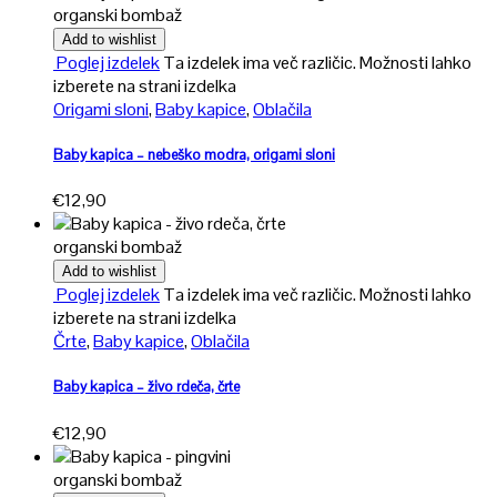
organski bombaž
Add to wishlist
Poglej izdelek
Ta izdelek ima več različic. Možnosti lahko
izberete na strani izdelka
Origami sloni
,
Baby kapice
,
Oblačila
Baby kapica – nebeško modra, origami sloni
€
12,90
organski bombaž
Add to wishlist
Poglej izdelek
Ta izdelek ima več različic. Možnosti lahko
izberete na strani izdelka
Črte
,
Baby kapice
,
Oblačila
Baby kapica – živo rdeča, črte
€
12,90
organski bombaž