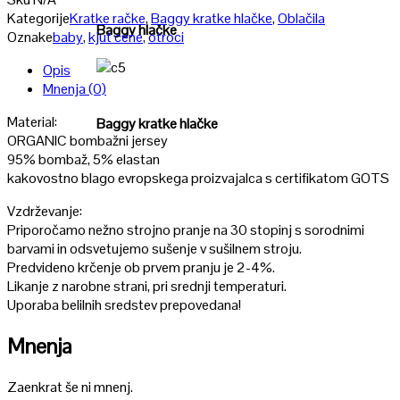
Kategorije
Kratke račke
,
Baggy kratke hlačke
,
Oblačila
Baggy hlačke
Oznake
baby
,
kjut cene
,
otroci
Opis
Poglej
Mnenja (0)
Material:
Baggy kratke hlačke
ORGANIC bombažni jersey
95% bombaž, 5% elastan
kakovostno blago evropskega proizvajalca s certifikatom GOTS
Vzdrževanje:
Priporočamo nežno strojno pranje na 30 stopinj s sorodnimi
barvami in odsvetujemo sušenje v sušilnem stroju.
Predvideno krčenje ob prvem pranju je 2-4%.
Likanje z narobne strani, pri srednji temperaturi.
Uporaba belilnih sredstev prepovedana!
Mnenja
Zaenkrat še ni mnenj.