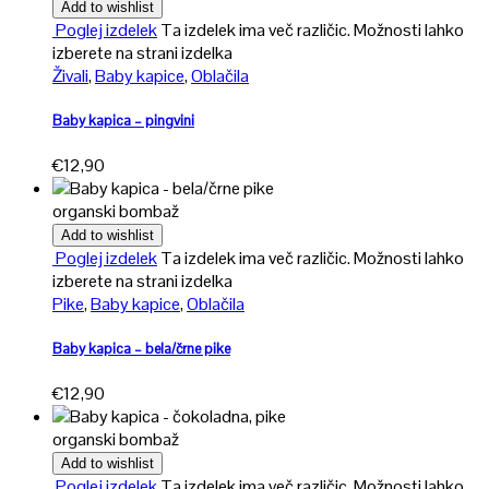
Add to wishlist
Poglej izdelek
Ta izdelek ima več različic. Možnosti lahko
izberete na strani izdelka
Živali
,
Baby kapice
,
Oblačila
Baby kapica – pingvini
€
12,90
organski bombaž
Add to wishlist
Poglej izdelek
Ta izdelek ima več različic. Možnosti lahko
izberete na strani izdelka
Pike
,
Baby kapice
,
Oblačila
Baby kapica – bela/črne pike
€
12,90
organski bombaž
Add to wishlist
Poglej izdelek
Ta izdelek ima več različic. Možnosti lahko