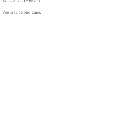
© 2021 CUTE NOLA
Vse pravice pridržane.
KONTAKTIRAJTE NAS
info@cute-nola.com