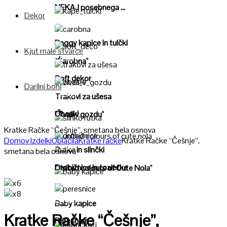
NEKAJ posebnega ...
Dekor
Poglej
Poglej
Baggy kapice in tulčki
Kjut male stvarce
Poglej
"Čarobna"
Poglej
Soft dekor
Darilni boni
Poglej
Poglej
Trakovi za ušesa
Obeski
"Živali v gozdu"
Poglej
Kratke Račke “Češnje”, smetana bela osnova
Domov
Izdelki
Oblačila
Kratke račke
Kratke Račke “Češnje”,
Poglej
Poglej
Rutke in slinčki
smetana bela osnova
Drobižnice in toaletke
"United colours of Cute Nola"
Poglej
Poglej
Baby kapice
Kratke Račke “Češnje”,
Peresnice