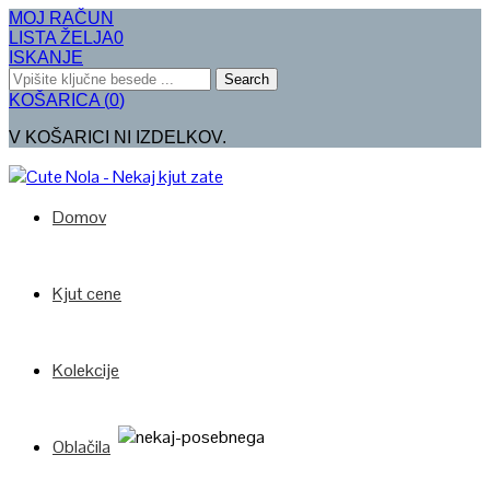
MOJ RAČUN
LISTA ŽELJA
0
ISKANJE
Search
KOŠARICA
(
0
)
V KOŠARICI NI IZDELKOV.
Domov
Kjut cene
Kolekcije
Oblačila
Poglej