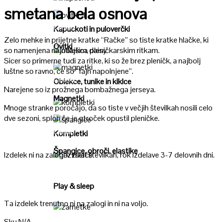
Poglej
smetana bela osnova
Poglej
Kapuckoti in puloverčki
Zelo mehke in prijetne kratke “Račke” so tiste kratke hlačke, ki
Ovitki
so namenjena najmlajšim, pleničkarskim ritkam.
Poglej
Sicer so primerne tudi za ritke, ki so že brez pleničk, a najbolj
luštne so ravno, če so “fajn napolnjene”.
Poglej
Oblekce, tunike in kiklce
Narejene so iz prožnega bombažnega jerseya.
Magnetki
Mnoge stranke poročajo, da so tiste v večjih številkah nosili celo
Poglej
dve sezoni, sploh če je otroček opustil pleničke.
Poglej
Kompletki
Špangice, obroči, elastike
Izdelek ni na zalogi v vseh številkah, rok izdelave 3-7 delovnih dni.
Poglej
Play & sleep
Ta izdelek trenutno ni na zalogi in ni na voljo.
Poglej
Sku
N/A