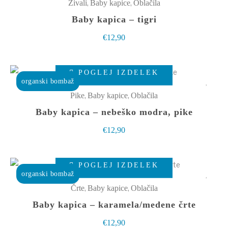
ima
,
,
Živali
Baby kapice
Oblačila
strani
več
Baby kapica – tigri
izdelka
različic.
€
12,90
Možnosti
lahko
Ta
izberete
POGLEJ IZDELEK
izdelek
organski bombaž
na
ima
,
,
Pike
Baby kapice
Oblačila
strani
več
Baby kapica – nebeško modra, pike
izdelka
različic.
€
12,90
Možnosti
lahko
Ta
izberete
POGLEJ IZDELEK
izdelek
organski bombaž
na
ima
,
,
Črte
Baby kapice
Oblačila
strani
več
Baby kapica – karamela/medene črte
izdelka
različic.
€
12,90