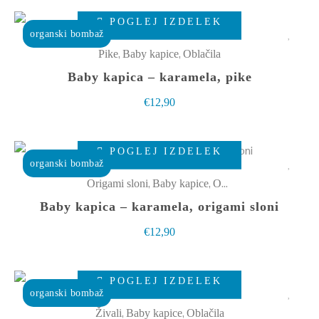
lahko
Ta
izberete
POGLEJ IZDELEK
izdelek
organski bombaž
na
ima
,
,
Pike
Baby kapice
Oblačila
strani
več
Baby kapica – karamela, pike
izdelka
različic.
€
12,90
Možnosti
lahko
Ta
izberete
POGLEJ IZDELEK
izdelek
organski bombaž
na
ima
,
,
Origami sloni
Baby kapice
Oblačila
strani
več
Baby kapica – karamela, origami sloni
izdelka
različic.
€
12,90
Možnosti
lahko
Ta
izberete
POGLEJ IZDELEK
izdelek
organski bombaž
na
ima
,
,
Živali
Baby kapice
Oblačila