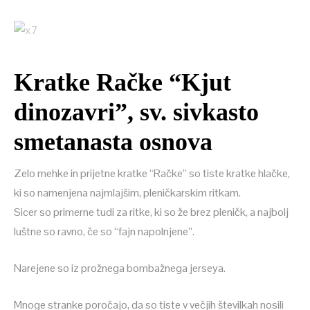
Kratke Račke “Kjut
dinozavri”, sv. sivkasto
smetanasta osnova
Zelo mehke in prijetne kratke “Račke” so tiste kratke hlačke,
ki so namenjena najmlajšim, pleničkarskim ritkam.
Sicer so primerne tudi za ritke, ki so že brez pleničk, a najbolj
luštne so ravno, če so “fajn napolnjene”.
Narejene so iz prožnega bombažnega jerseya.
Mnoge stranke poročajo, da so tiste v večjih številkah nosili