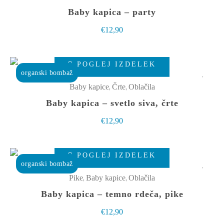
strani
več
Baby kapica – party
izdelka
različic.
€
12,90
Možnosti
lahko
Ta
izberete
POGLEJ IZDELEK
izdelek
organski bombaž
na
ima
,
,
Baby kapice
Črte
Oblačila
strani
več
Baby kapica – svetlo siva, črte
izdelka
različic.
€
12,90
Možnosti
lahko
Ta
izberete
POGLEJ IZDELEK
izdelek
organski bombaž
na
ima
,
,
Pike
Baby kapice
Oblačila
strani
več
Baby kapica – temno rdeča, pike
izdelka
različic.
€
12,90
Možnosti