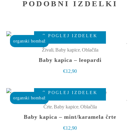
PODOBNI IZDELKI
Ta
POGLEJ IZDELEK
izdelek
organski bombaž
ima
,
,
Živali
Baby kapice
Oblačila
več
Baby kapica – leopardi
različic.
€
12,90
Možnosti
lahko
Ta
izberete
POGLEJ IZDELEK
izdelek
organski bombaž
na
ima
,
,
Črte
Baby kapice
Oblačila
strani
več
Baby kapica – mint/karamela črte
izdelka
različic.
€
12,90
Možnosti