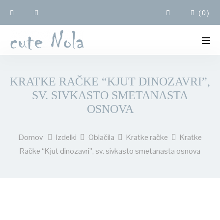
(
0
)
KRATKE RAČKE “KJUT DINOZAVRI”,
SV. SIVKASTO SMETANASTA
OSNOVA
Domov
Izdelki
Oblačila
Kratke račke
Kratke
Račke “Kjut dinozavri”, sv. sivkasto smetanasta osnova