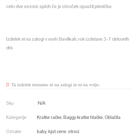
celo dve sezoni, sploh če je otroček opustil pleničke.
Izdelek ni na zalogi v vseh številkah, rok izdelave 3-7 delovnih
dni.
Ta izdelek trenutno ni na zalogi in ni na voljo.
Sku
N/A
Kategorije
Kratke račke
,
Baggy kratke hlačke
,
Oblačila
Oznake
baby
,
kjut cene
,
otroci