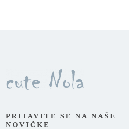
Možnosti
lahko
izberete
na
strani
izdelka
PRIJAVITE SE NA NAŠE
NOVIČKE