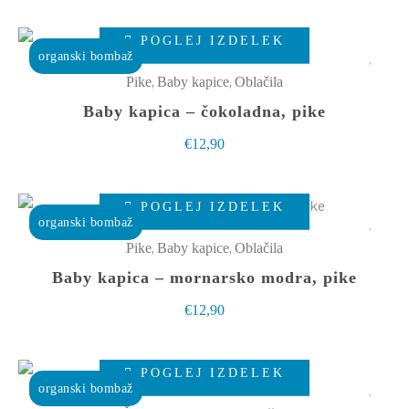
lahko
Ta
izberete
POGLEJ IZDELEK
izdelek
organski bombaž
na
ima
,
,
Pike
Baby kapice
Oblačila
strani
več
Baby kapica – čokoladna, pike
izdelka
različic.
€
12,90
Možnosti
lahko
Ta
izberete
POGLEJ IZDELEK
izdelek
organski bombaž
na
ima
,
,
Pike
Baby kapice
Oblačila
strani
več
Baby kapica – mornarsko modra, pike
izdelka
različic.
€
12,90
Možnosti
lahko
Ta
izberete
POGLEJ IZDELEK
izdelek
organski bombaž
na