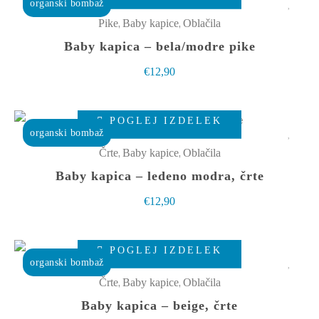
izdelek
organski bombaž
ima
,
,
Pike
Baby kapice
Oblačila
več
Baby kapica – bela/modre pike
različic.
€
12,90
Možnosti
lahko
Ta
izberete
POGLEJ IZDELEK
izdelek
organski bombaž
na
ima
,
,
Črte
Baby kapice
Oblačila
strani
več
Baby kapica – ledeno modra, črte
izdelka
različic.
€
12,90
Možnosti
lahko
Ta
izberete
POGLEJ IZDELEK
izdelek
organski bombaž
na
ima
,
,
Črte
Baby kapice
Oblačila
strani
več
Baby kapica – beige, črte
izdelka