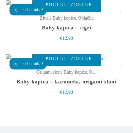
Ta
izberete
POGLEJ IZDELEK
izdelek
organski bombaž
na
ima
,
,
Živali
Baby kapice
Oblačila
strani
več
Baby kapica – tigri
izdelka
različic.
€
12,90
Možnosti
lahko
Ta
izberete
POGLEJ IZDELEK
izdelek
organski bombaž
na
ima
,
,
Origami sloni
Baby kapice
Oblačila
strani
več
Baby kapica – karamela, origami sloni
izdelka
različic.
€
12,90
Možnosti
lahko
izberete
na
strani