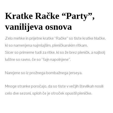
Kratke Račke “Party”,
vanilijeva osnova
Zelo mehke in prijetne kratke “Račke” so tiste kratke hlačke,
ki so namenjena najmlajšim, pleničkarskim ritkam.
Sicer so primerne tudi za ritke, ki so že brez pleničk, a najbolj
luštne so ravno, če so “fajn napolnjene”.
Narejene so iz prožnega bombažnega jerseya.
Mnoge stranke poročajo, da so tiste v večjih številkah nosili
celo dve sezoni, sploh če je otroček opustil pleničke.