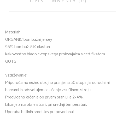
OPIS
MNENJA (0)
Material:
ORGANIC bombažni jersey
95% bombaž, 5% elastan
kakovostno blago evropskega proizvajalca s certifikatom
GOTS
Vzdrževanje:
Priporočamo nežno strojno pranje na 30 stopinj s sorodnimi
barvami in odsvetujemo sušenje v sušilnem stroju.
Predvideno krčenje ob prvem pranju je 2-4%.
Likanje z narobne strani, pri srednji temperaturi.
Uporaba belilnih sredstev prepovedana!