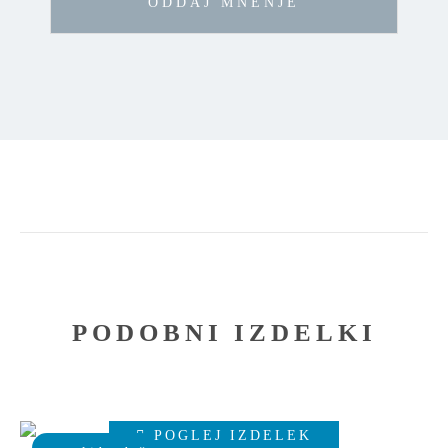
PODOBNI IZDELKI
Ta
POGLEJ IZDELEK