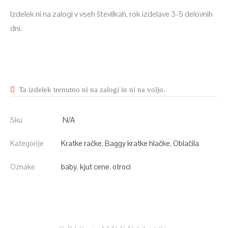
Izdelek ni na zalogi v vseh številkah, rok izdelave 3-5 delovnih
dni.
Ta izdelek trenutno ni na zalogi in ni na voljo.
Sku
N/A
Kategorije
Kratke račke
,
Baggy kratke hlačke
,
Oblačila
Oznake
baby
,
kjut cene
,
otroci