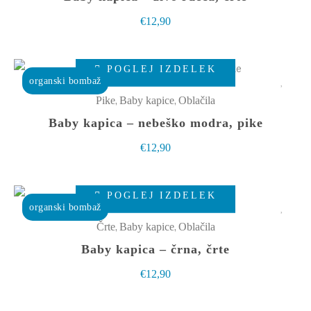
izdelka
različic.
€
12,90
Možnosti
lahko
Ta
izberete
POGLEJ IZDELEK
izdelek
organski bombaž
na
ima
,
,
Pike
Baby kapice
Oblačila
strani
več
Baby kapica – nebeško modra, pike
izdelka
različic.
€
12,90
Možnosti
lahko
Ta
izberete
POGLEJ IZDELEK
izdelek
organski bombaž
na
ima
,
,
Črte
Baby kapice
Oblačila
strani
več
Baby kapica – črna, črte
izdelka
različic.
€
12,90
Možnosti
lahko