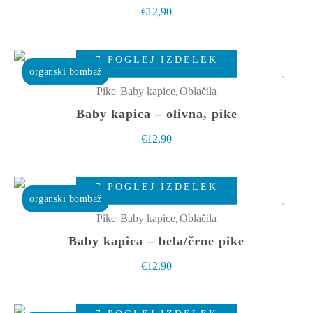
različic.
€
12,90
Možnosti
lahko
Ta
izberete
POGLEJ IZDELEK
izdelek
organski bombaž
na
ima
,
,
Pike
Baby kapice
Oblačila
strani
več
Baby kapica – olivna, pike
izdelka
različic.
€
12,90
Možnosti
lahko
Ta
izberete
POGLEJ IZDELEK
izdelek
organski bombaž
na
ima
,
,
Pike
Baby kapice
Oblačila
strani
več
Baby kapica – bela/črne pike
izdelka
različic.
€
12,90
Možnosti
lahko
Ta