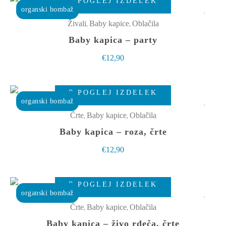
izberete
POGLEJ IZDELEK
izdelek
organski bombaž
na
ima
,
,
Živali
Baby kapice
Oblačila
strani
več
Baby kapica – party
izdelka
različic.
€
12,90
Možnosti
lahko
Ta
izberete
POGLEJ IZDELEK
izdelek
organski bombaž
na
ima
,
,
Črte
Baby kapice
Oblačila
strani
več
Baby kapica – roza, črte
izdelka
različic.
€
12,90
Možnosti
lahko
Ta
izberete
POGLEJ IZDELEK
izdelek
organski bombaž
na
ima
,
,
Črte
Baby kapice
Oblačila
strani
več
Baby kapica – živo rdeča, črte