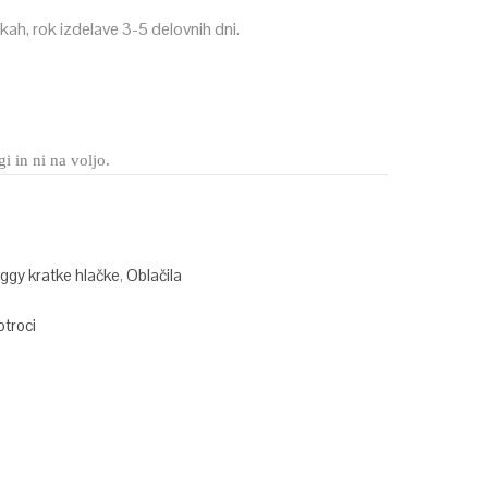
lkah, rok izdelave 3-5 delovnih dni.
i in ni na voljo.
ggy kratke hlačke
,
Oblačila
otroci