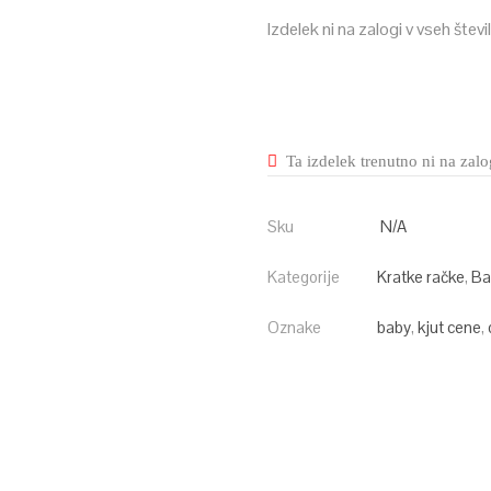
Izdelek ni na zalogi v vseh števi
Ta izdelek trenutno ni na zalog
Sku
N/A
Kategorije
Kratke račke
,
Ba
Oznake
baby
,
kjut cene
,