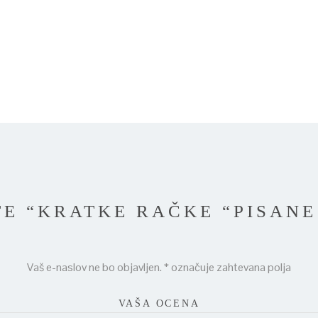
TE “KRATKE RAČKE “PISANE
Vaš e-naslov ne bo objavljen.
*
označuje zahtevana polja
VAŠA OCENA