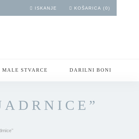
ISKANJE
KOŠARICA
(
0
)
 MALE STVARCE
DARILNI BONI
JADRNICE”
drnice”