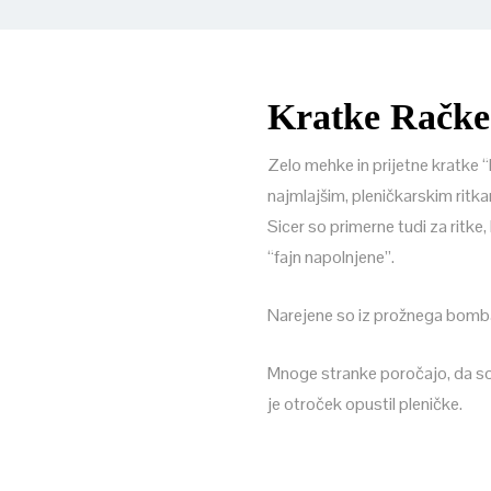
Kratke Račke 
Zelo mehke in prijetne kratke 
najmlajšim, pleničkarskim ritk
Sicer so primerne tudi za ritke, 
“fajn napolnjene”.
Narejene so iz prožnega bomb
Mnoge stranke poročajo, da so t
je otroček opustil pleničke.