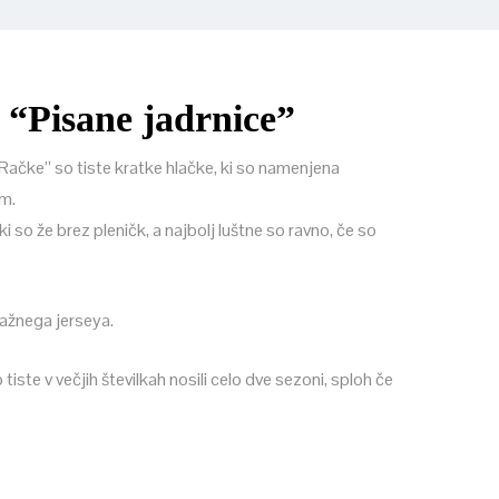
“Pisane jadrnice”
“Račke” so tiste kratke hlačke, ki so namenjena
am.
ki so že brez pleničk, a najbolj luštne so ravno, če so
ažnega jerseya.
iste v večjih številkah nosili celo dve sezoni, sploh če