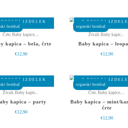
Ta
POGLEJ IZDELEK
POGLEJ IZDEL
izdelek
nski bombaž
organski bombaž
ima
,
,
,
,
Črte
Baby kapice
Oblačila
Živali
Baby kapice
O
več
y kapica – bela, črte
Baby kapica – leopa
različic.
€
12,90
€
12,90
Možnosti
lahko
izberete
Ta
POGLEJ IZDELEK
POGLEJ IZDEL
na
izdelek
nski bombaž
organski bombaž
strani
ima
,
,
,
,
Živali
Baby kapice
Oblačila
Črte
Baby kapice
Obl
izdelka
več
aby kapica – party
Baby kapica – mint/ka
različic.
črte
€
12,90
Možnosti
€
12,90
lahko