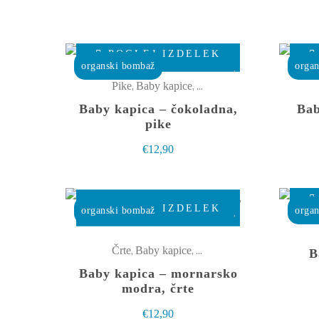
Ta
POGLEJ IZDELEK
izdelek
organski bombaž
orga
ima
,
,
Pike
Baby kapice
Oblačila
več
Baby kapica – čokoladna,
Bab
različic.
pike
Možnosti
€
12,90
lahko
izberete
Ta
na
POGLEJ IZDELEK
organski bombaž
orga
izdelek
strani
ima
izdelka
,
,
Črte
Baby kapice
Oblačila
B
več
Baby kapica – mornarsko
različic.
modra, črte
Možnosti
€
12,90
lahko