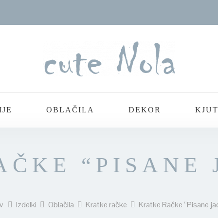
IJE
OBLAČILA
DEKOR
KJUT
AČKE “PISANE 
v
Izdelki
Oblačila
Kratke račke
Kratke Račke “Pisane ja