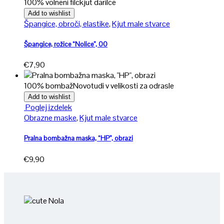
100% volneni filc
kjut darilce
Add to wishlist
Špangice, obroči, elastike
,
Kjut male stvarce
Špangice, rožice “Nolice”, 00
€
7,90
100% bombaž
Novo
tudi v velikosti za odrasle
Add to wishlist
Ta
Poglej izdelek
izdelek
Obrazne maske
,
Kjut male stvarce
ima
več
Pralna bombažna maska, “HP”, obrazi
različic.
€
9,90
Možnosti
lahko
izberete
na
strani
izdelka