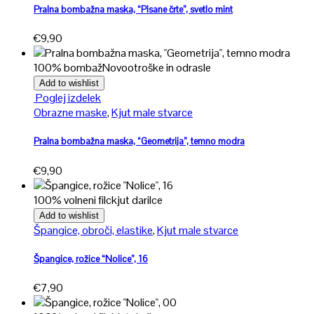
več
Pralna bombažna maska, “Pisane črte”, svetlo mint
različic.
€
9,90
Možnosti
lahko
100% bombaž
Novo
otroške in odrasle
izberete
na
Add to wishlist
Ta
strani
Poglej izdelek
izdelek
izdelka
Obrazne maske
,
Kjut male stvarce
ima
več
Pralna bombažna maska, “Geometrija”, temno modra
različic.
€
9,90
Možnosti
lahko
100% volneni filc
kjut darilce
izberete
na
Add to wishlist
strani
Špangice, obroči, elastike
,
Kjut male stvarce
izdelka
Špangice, rožice “Nolice”, 16
€
7,90