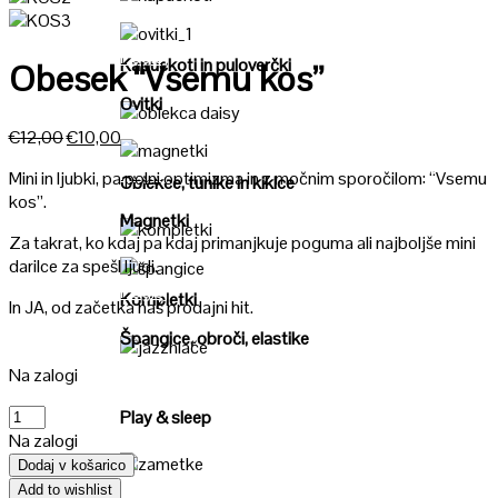
Poglej
Poglej
Kapuckoti in puloverčki
Obesek “Vsemu kos”
Ovitki
Poglej
Izvirna
Trenutna
€
12,00
€
10,00
cena
cena
Poglej
Mini in ljubki, pa polni optimizma in z močnim sporočilom: “Vsemu
je
je:
Oblekce, tunike in kiklce
kos”.
bila:
€10,00.
Magnetki
€12,00.
Za takrat, ko kdaj pa kdaj primanjkuje poguma ali najboljše mini
Poglej
darilce za spešl ljudi.
Poglej
Kompletki
In JA, od začetka naš prodajni hit.
Špangice, obroči, elastike
Poglej
Na zalogi
Količina
Play & sleep
Na zalogi
Dodaj v košarico
Poglej
Add to wishlist