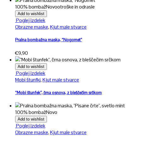
lahko
100% bombaž
Novo
otroške in odrasle
izberete
na
Add to wishlist
Ta
strani
Poglej izdelek
izdelek
izdelka
Obrazne maske
,
Kjut male stvarce
ima
več
Pralna bombažna maska, “Nogomet”
različic.
€
9,90
Možnosti
lahko
izberete
Add to wishlist
na
Poglej izdelek
strani
Mobi štunfki
,
Kjut male stvarce
izdelka
“Mobi štunfek”, črna osnova, z bleščečim srčkom
100% bombaž
Novo
Add to wishlist
Ta
Poglej izdelek
izdelek
Obrazne maske
,
Kjut male stvarce
ima