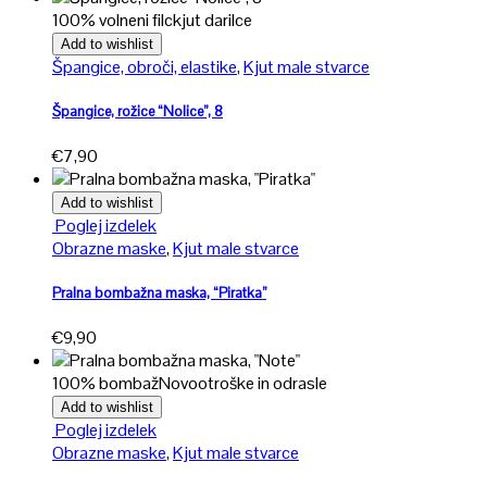
100% volneni filc
kjut darilce
Add to wishlist
Špangice, obroči, elastike
,
Kjut male stvarce
Špangice, rožice “Nolice”, 8
€
7,90
Add to wishlist
Ta
Poglej izdelek
izdelek
Obrazne maske
,
Kjut male stvarce
ima
več
Pralna bombažna maska, “Piratka”
različic.
€
9,90
Možnosti
lahko
100% bombaž
Novo
otroške in odrasle
izberete
na
Add to wishlist
Ta
strani
Poglej izdelek
izdelek
izdelka
Obrazne maske
,
Kjut male stvarce
ima