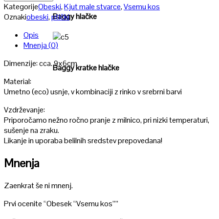
Kategorije
Obeski
,
Kjut male stvarce
,
Vsemu kos
Baggy hlačke
Oznaki
obeski
,
ptički
Opis
Mnenja (0)
Poglej
Dimenzije: cca. 9x6cm
Baggy kratke hlačke
Material:
Umetno (eco) usnje, v kombinaciji z rinko v srebrni barvi
Vzdrževanje:
Priporočamo nežno ročno pranje z milnico, pri nizki temperaturi,
sušenje na zraku.
Likanje in uporaba belilnih sredstev prepovedana!
Mnenja
Zaenkrat še ni mnenj.
Prvi ocenite “Obesek “Vsemu kos””