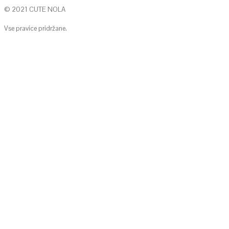
© 2021 CUTE NOLA
Vse pravice pridržane.
KONTAKTIRAJTE NAS
info@cute-nola.com