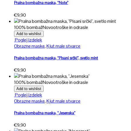
več
Pralna bombažna maska, “Note”
različic.
€
9,90
Možnosti
lahko
100% bombaž
Novo
otroške in odrasle
izberete
na
Add to wishlist
Ta
strani
Poglej izdelek
izdelek
izdelka
Obrazne maske
,
Kjut male stvarce
ima
več
Pralna bombažna maska, “Pisani srčki”, svetlo mint
različic.
€
9,90
Možnosti
lahko
100% bombaž
Novo
otroške in odrasle
izberete
na
Add to wishlist
Ta
strani
Poglej izdelek
izdelek
izdelka
Obrazne maske
,
Kjut male stvarce
ima
več
Pralna bombažna maska, “Jesenska”
različic.
€
9,90
Možnosti