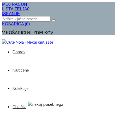
MOJ RAČUN
LISTA ŽELJA
0
ISKANJE
Search
KOŠARICA
(
0
)
V KOŠARICI NI IZDELKOV.
Domov
Kjut cene
Kolekcije
Oblačila
Poglej