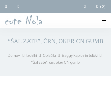
(
0
)
“ŠAL ZATE”, ČRN, OKER CN GUMB
Domov
Izdelki
Oblačila
Baggy kapice in tulčki
“Šal zate”, črn, oker CN gumb