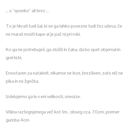
… s “sponko” ali brez …
To je hkrati tudi šal, ki se ga lahko povezne tudi čez ušesa, če
ne maraš nositi kape ai je pač ni pri roki.
Ko ga ne potrebuješ, ga zložiš in čaka, da bo spet objemal in
grel hi,hi.
Enostaven za nataknit, nikamor ne leze, brezšiven, zato nič ne
pika in ne žgečka.
Izdelujemo ga le v eni velikosti, onesize.
Višina raztegnjenega več kot 1m, obseg cca. 70cm, premer
gumba 4cm