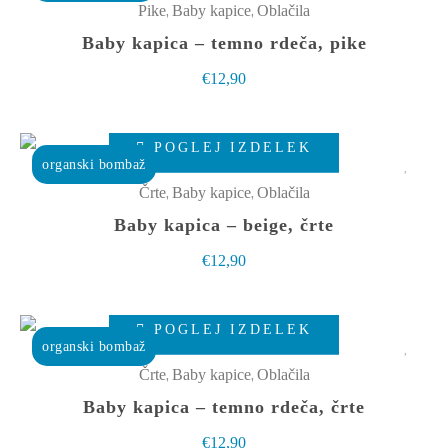
ima
,
,
Pike
Baby kapice
Oblačila
strani
več
Baby kapica – temno rdeča, pike
izdelka
različic.
€
12,90
Možnosti
lahko
Ta
izberete
POGLEJ IZDELEK
izdelek
organski bombaž
na
ima
,
,
Črte
Baby kapice
Oblačila
strani
več
Baby kapica – beige, črte
izdelka
različic.
€
12,90
Možnosti
lahko
Ta
izberete
POGLEJ IZDELEK
izdelek
organski bombaž
na
ima
,
,
Črte
Baby kapice
Oblačila
strani
več
Baby kapica – temno rdeča, črte
izdelka
različic.
€
12,90