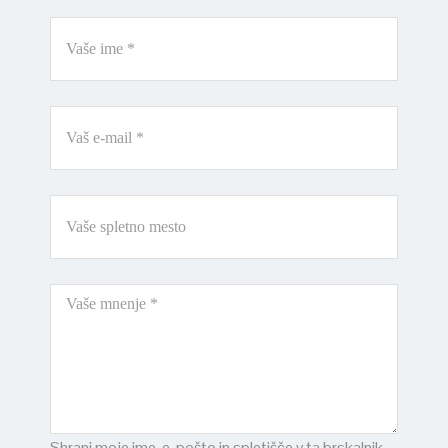
Shrani moje ime, e-pošto in spletišče v ta brskalnik