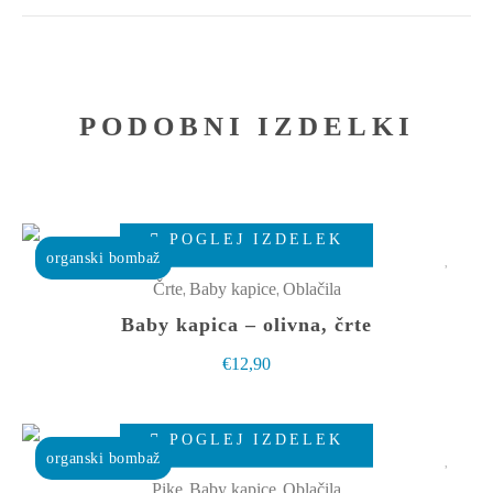
PODOBNI IZDELKI
Ta
POGLEJ IZDELEK
izdelek
organski bombaž
ima
,
,
Črte
Baby kapice
Oblačila
več
Baby kapica – olivna, črte
različic.
€
12,90
Možnosti
lahko
Ta
izberete
POGLEJ IZDELEK
izdelek
organski bombaž
na
ima
,
,
Pike
Baby kapice
Oblačila