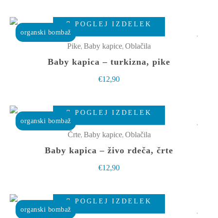
lahko
Ta
izberete
POGLEJ IZDELEK
izdelek
organski bombaž
na
ima
,
,
Pike
Baby kapice
Oblačila
strani
več
Baby kapica – turkizna, pike
izdelka
različic.
€
12,90
Možnosti
lahko
Ta
izberete
POGLEJ IZDELEK
izdelek
organski bombaž
na
ima
,
,
Črte
Baby kapice
Oblačila
strani
več
Baby kapica – živo rdeča, črte
izdelka
različic.
€
12,90
Možnosti
lahko
Ta
izberete
POGLEJ IZDELEK
izdelek
organski bombaž
na