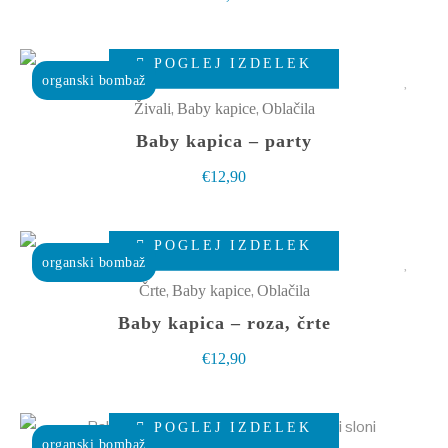
Možnosti
lahko
Ta
izberete
POGLEJ IZDELEK
izdelek
organski bombaž
na
ima
,
,
Živali
Baby kapice
Oblačila
strani
več
Baby kapica – party
izdelka
različic.
€
12,90
Možnosti
lahko
Ta
izberete
POGLEJ IZDELEK
izdelek
organski bombaž
na
ima
,
,
Črte
Baby kapice
Oblačila
strani
več
Baby kapica – roza, črte
izdelka
različic.
€
12,90
Možnosti
lahko
Ta
izberete
POGLEJ IZDELEK
izdelek
organski bombaž