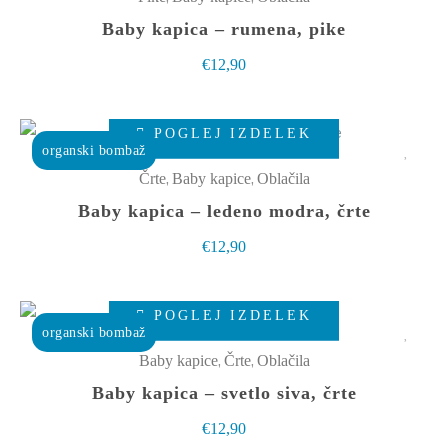
strani
več
Baby kapica – rumena, pike
izdelka
različic.
€
12,90
Možnosti
lahko
Ta
izberete
POGLEJ IZDELEK
izdelek
organski bombaž
na
ima
,
,
Črte
Baby kapice
Oblačila
strani
več
Baby kapica – ledeno modra, črte
izdelka
različic.
€
12,90
Možnosti
lahko
Ta
izberete
POGLEJ IZDELEK
izdelek
organski bombaž
na
ima
,
,
Baby kapice
Črte
Oblačila
strani
več
Baby kapica – svetlo siva, črte
izdelka
različic.
€
12,90
Možnosti