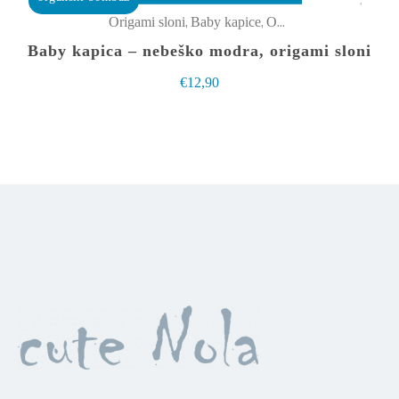
na
ima
,
,
Origami sloni
Baby kapice
Oblačila
strani
več
Baby kapica – nebeško modra, origami sloni
izdelka
različic.
€
12,90
Možnosti
lahko
izberete
na
strani
izdelka