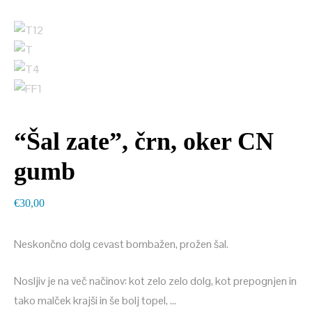
“Šal zate”, črn, oker CN
gumb
€
30,00
Neskončno dolg cevast bombažen, prožen šal.
Nosljiv je na več načinov: kot zelo zelo dolg, kot prepognjen in
tako malček krajši in še bolj topel, …