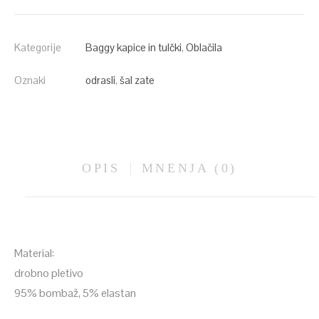
Kategorije
Baggy kapice in tulčki
,
Oblačila
Oznaki
odrasli
,
šal zate
OPIS
MNENJA (0)
Material:
drobno pletivo
95% bombaž, 5% elastan